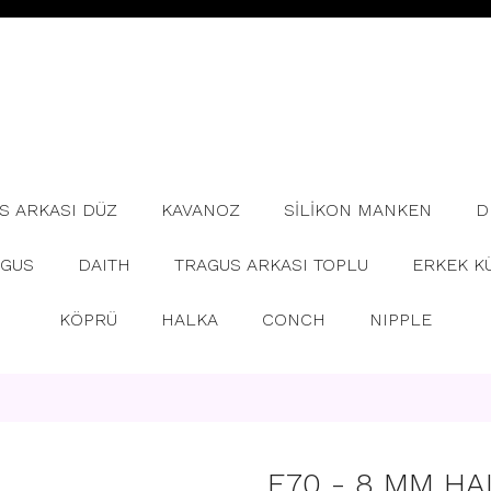
S ARKASI DÜZ
KAVANOZ
SİLİKON MANKEN
D
AGUS
DAITH
TRAGUS ARKASI TOPLU
ERKEK K
KÖPRÜ
HALKA
CONCH
NIPPLE
E70 - 8 MM HA