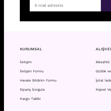
E196 - 8MM HALKA
E295 -
Fiyatları görebilmek için
üye girişi yapınız.
Fiyatla
KURUMSAL
ALIŞVE
İletişim
Mesafeli
İletişim Formu
Gizlilik v
E134 - 6MM HALKA
E165 -
Havale Bildirim Formu
İptal İad
Sipariş Sorgula
Kişisel Ve
Fiyatları görebilmek için
üye girişi yapınız.
Fiyatla
Kargo Takibi