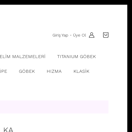
Giriş Yap
Üye Ol
-
ELİM MALZEMELERİ
TITANIUM GÖBEK
ÜPE
GÖBEK
HIZMA
KLASİK
LKA