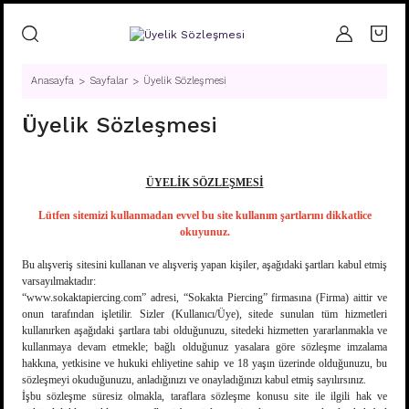
Anasayfa
Sayfalar
Üyelik Sözleşmesi
Üyelik Sözleşmesi
ÜYELİK SÖZLEŞMESİ
Lütfen sitemizi kullanmadan evvel bu site kullanım şartlarını dikkatlice
okuyunuz.
Bu alışveriş sitesini kullanan ve alışveriş yapan kişiler, aşağıdaki şartları kabul etmiş
varsayılmaktadır:
“www.sokaktapiercing.com” adresi, “Sokakta Piercing” firmasına (Firma) aittir ve
onun tarafından işletilir. Sizler (Kullanıcı/Üye), sitede sunulan tüm hizmetleri
kullanırken aşağıdaki şartlara tabi olduğunuzu, sitedeki hizmetten yararlanmakla ve
kullanmaya devam etmekle; bağlı olduğunuz yasalara göre sözleşme imzalama
hakkına, yetkisine ve hukuki ehliyetine sahip ve 18 yaşın üzerinde olduğunuzu, bu
sözleşmeyi okuduğunuzu, anladığınızı ve onayladığınızı kabul etmiş sayılırsınız.
İşbu sözleşme süresiz olmakla, taraflara sözleşme konusu site ile ilgili hak ve