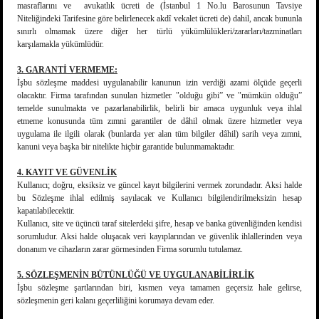
masraflarını ve avukatlık ücreti de (İstanbul 1 No.lu Barosunun Tavsiye
Niteliğindeki Tarifesine göre belirlenecek akdî vekalet ücreti de) dahil, ancak bununla
sınırlı olmamak üzere diğer her türlü yükümlülükleri/zararları/tazminatları
karşılamakla yükümlüdür.
3. GARANTİ VERMEME:
İşbu sözleşme maddesi uygulanabilir kanunun izin verdiği azami ölçüde geçerli
olacaktır. Firma tarafından sunulan hizmetler "olduğu gibi” ve "mümkün olduğu”
temelde sunulmakta ve pazarlanabilirlik, belirli bir amaca uygunluk veya ihlal
etmeme konusunda tüm zımni garantiler de dâhil olmak üzere hizmetler veya
uygulama ile ilgili olarak (bunlarda yer alan tüm bilgiler dâhil) sarih veya zımni,
kanuni veya başka bir nitelikte hiçbir garantide bulunmamaktadır.
4. KAYIT VE GÜVENLİK
Kullanıcı; doğru, eksiksiz ve güncel kayıt bilgilerini vermek zorundadır. Aksi halde
bu Sözleşme ihlal edilmiş sayılacak ve Kullanıcı bilgilendirilmeksizin hesap
kapatılabilecektir.
Kullanıcı, site ve üçüncü taraf sitelerdeki şifre, hesap ve banka güvenliğinden kendisi
sorumludur. Aksi halde oluşacak veri kayıplarından ve güvenlik ihlallerinden veya
donanım ve cihazların zarar görmesinden Firma sorumlu tutulamaz.
5. SÖZLEŞMENİN BÜTÜNLÜĞÜ VE UYGULANABİLİRLİK
İşbu sözleşme şartlarından biri, kısmen veya tamamen geçersiz hale gelirse,
sözleşmenin geri kalanı geçerliliğini korumaya devam eder.