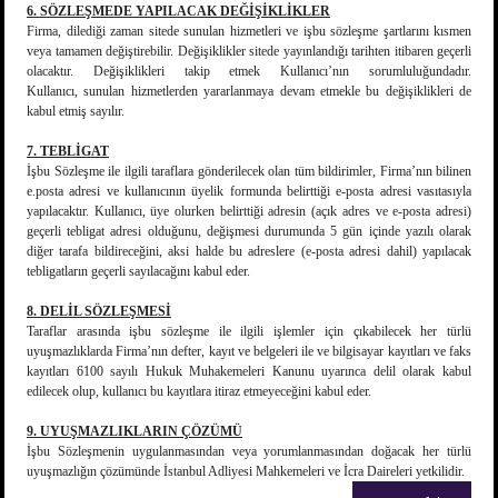
6. SÖZLEŞMEDE YAPILACAK DEĞİŞİKLİKLER
Firma, dilediği zaman sitede sunulan hizmetleri ve işbu sözleşme şartlarını kısmen
veya tamamen değiştirebilir. Değişiklikler sitede yayınlandığı tarihten itibaren geçerli
olacaktır. Değişiklikleri takip etmek Kullanıcı’nın sorumluluğundadır.
Kullanıcı, sunulan hizmetlerden yararlanmaya devam etmekle bu değişiklikleri de
kabul etmiş sayılır.
7. TEBLİGAT
İşbu Sözleşme ile ilgili taraflara gönderilecek olan tüm bildirimler, Firma’nın bilinen
e.posta adresi ve kullanıcının üyelik formunda belirttiği e-posta adresi vasıtasıyla
yapılacaktır. Kullanıcı, üye olurken belirttiği adresin (açık adres ve e-posta adresi)
geçerli tebligat adresi olduğunu, değişmesi durumunda 5 gün içinde yazılı olarak
diğer tarafa bildireceğini, aksi halde bu adreslere (e-posta adresi dahil) yapılacak
tebligatların geçerli sayılacağını kabul eder.
8. DELİL SÖZLEŞMESİ
Taraflar arasında işbu sözleşme ile ilgili işlemler için çıkabilecek her türlü
uyuşmazlıklarda Firma’nın defter, kayıt ve belgeleri ile ve bilgisayar kayıtları ve faks
kayıtları 6100 sayılı Hukuk Muhakemeleri Kanunu uyarınca delil olarak kabul
edilecek olup, kullanıcı bu kayıtlara itiraz etmeyeceğini kabul eder.
9. UYUŞMAZLIKLARIN ÇÖZÜMÜ
İşbu Sözleşmenin uygulanmasından veya yorumlanmasından doğacak her türlü
uyuşmazlığın çözümünde İstanbul Adliyesi Mahkemeleri ve İcra Daireleri yetkilidir.