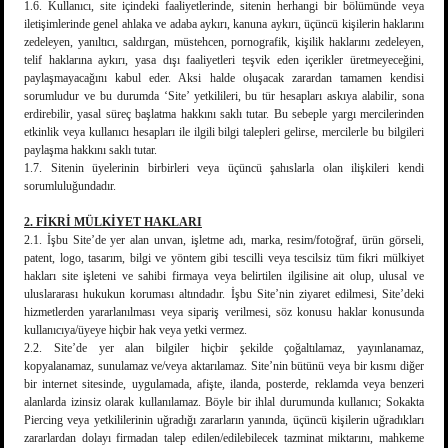
1.6. Kullanıcı, site içindeki faaliyetlerinde, sitenin herhangi bir bölümünde veya
iletişimlerinde genel ahlaka ve adaba aykırı, kanuna aykırı, üçüncü kişilerin haklarını
zedeleyen, yanıltıcı, saldırgan, müstehcen, pornografik, kişilik haklarını zedeleyen,
telif haklarına aykırı, yasa dışı faaliyetleri teşvik eden içerikler üretmeyeceğini,
paylaşmayacağını kabul eder. Aksi halde oluşacak zarardan tamamen kendisi
sorumludur ve bu durumda ‘Site’ yetkilileri, bu tür hesapları askıya alabilir, sona
erdirebilir, yasal süreç başlatma hakkını saklı tutar. Bu sebeple yargı mercilerinden
etkinlik veya kullanıcı hesapları ile ilgili bilgi talepleri gelirse, mercilerle bu bilgileri
paylaşma hakkını saklı tutar.
1.7. Sitenin üyelerinin birbirleri veya üçüncü şahıslarla olan ilişkileri kendi
sorumluluğundadır.
2. FİKRİ MÜLKİYET HAKLARI
2.1. İşbu Site’de yer alan unvan, işletme adı, marka, resim/fotoğraf, ürün görseli,
patent, logo, tasarım, bilgi ve yöntem gibi tescilli veya tescilsiz tüm fikri mülkiyet
hakları site işleteni ve sahibi firmaya veya belirtilen ilgilisine ait olup, ulusal ve
uluslararası hukukun koruması altındadır. İşbu Site’nin ziyaret edilmesi, Site’deki
hizmetlerden yararlanılması veya sipariş verilmesi, söz konusu haklar konusunda
kullanıcıya/üyeye hiçbir hak veya yetki vermez.
2.2. Site’de yer alan bilgiler hiçbir şekilde çoğaltılamaz, yayınlanamaz,
kopyalanamaz, sunulamaz ve/veya aktarılamaz. Site’nin bütünü veya bir kısmı diğer
bir internet sitesinde, uygulamada, afişte, ilanda, posterde, reklamda veya benzeri
alanlarda izinsiz olarak kullanılamaz. Böyle bir ihlal durumunda kullanıcı; Sokakta
Piercing veya yetkililerinin uğradığı zararların yanında, üçüncü kişilerin uğradıkları
zararlardan dolayı firmadan talep edilen/edilebilecek tazminat miktarını, mahkeme