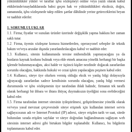
yükümlülükler yükler ve taraflar işbu sözleşmeyi online veya yazılı olarak kabul
ettiklerinde/onayladıklarında bahsi geçen hak ve yükümlülükleri eksiksiz, doğru,
zamanında, işbu sözleşmede talep edilen şartlar dâhilinde yerine getireceklerini beyan
ve taahhüt ederler.
1. SORUMLULUKLAR
1.1. Firma; fiyatlar ve sunulan ürünler üzerinde değişiklik yapma hakkını her zaman
saklı tutar.
1.2. Firma, üyenin sözleşme konusu hizmetlerden, operasyonel sebepler ile teknik
bakım ve/veya arızalar dışında yararlandırılacağını kabul ve taahhüt eder.
1.3. Kullanıcı, sitenin kullanımında tersine mühendislik yapmayacağını ya da
bunların kaynak kodunu bulmak veya elde etmek amacına yönelik herhangi bir başka
işlemde bulunmayacağını, aksi halde ve üçüncü kişiler nezdinde doğacak zararlardan
sorumlu olacağını, hakkında hukuki ve cezai işlem yapılacağını peşinen kabul eder.
1.4. Kullanıcı, siteye üye olurken vermiş olduğu eksik ve yanlış bilgi dolayısıyla
uğrayacağı zararlardan sadece kendisinin sorumlu olacağını, yanlış bilgi vermesi
durumunda ve işbu sözleşmenin üye tarafından ihlali halinde, firmanın tek taraflı
olarak herhangi bir ihbara ve ihtara ihtiyaç duymaksızın üyeliğini sona erebileceğini
kabul eder.
1.5. Firma tarafından internet sitesinin iyileştirilmesi, geliştirilmesine yönelik olarak
ve/veya yasal mevzuat çerçevesinde siteye erişmek için kullanılan internet servis
sağlayıcısının adı ve Internet Protokol (IP) adresi, siteye erişilen tarih ve saat, sitede
bulunulan sırada erişilen sayfalar ve siteye doğrudan bağlanılmasını sağlayan web
sitesinin internet adresi gibi birtakım bilgiler toplanabilir. Kullanıcı, bu bilgilerin
toplanmasını kabul eder.