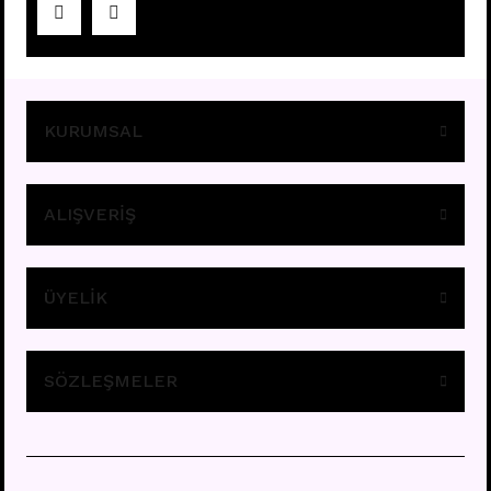
Fiyatları görebilmek için
üye girişi yapınız.
KURUMSAL
ALIŞVERİŞ
ÜYELİK
A11 - TRAGUS
Fiyatları görebilmek için
üye girişi yapınız.
SÖZLEŞMELER