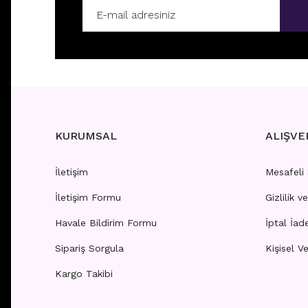
C19 - SALLANTILI TRAGUS - HELIX
D275 -
Fiyatları görebilmek için
üye girişi yapınız.
Fiyatla
KURUMSAL
ALIŞVE
İletişim
Mesafeli
TÜKENDİ
TÜKEND
İletişim Formu
Gizlilik v
X18 - SALLANTILI TRAGUS - HELIX
Z9 - SA
Havale Bildirim Formu
İptal İad
Sipariş Sorgula
Kişisel Ve
Fiyatları görebilmek için
üye girişi yapınız.
Fiyatla
Kargo Takibi