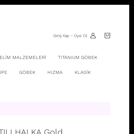
Giriş Yap
Üye Ol
-
ELİM MALZEMELERİ
TITANIUM GÖBEK
ÜPE
GÖBEK
HIZMA
KLASİK
TILI HALKA Gold