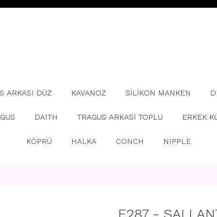
S ARKASI DÜZ
KAVANOZ
SİLİKON MANKEN
D
AGUS
DAITH
TRAGUS ARKASI TOPLU
ERKEK K
KÖPRÜ
HALKA
CONCH
NIPPLE
E287 - SALLAN