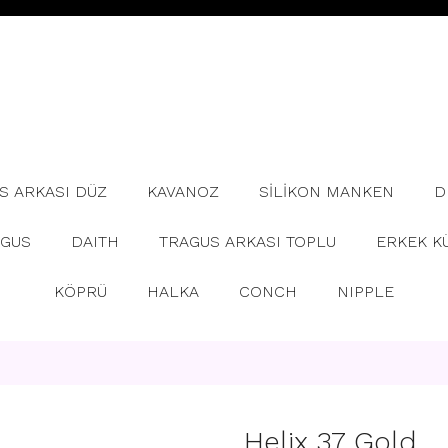
S ARKASI DÜZ
KAVANOZ
SİLİKON MANKEN
D
AGUS
DAITH
TRAGUS ARKASI TOPLU
ERKEK K
KÖPRÜ
HALKA
CONCH
NIPPLE
Helix 37 Gold