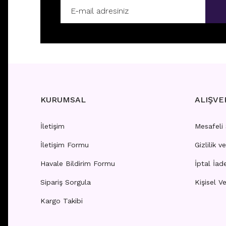
C19 - SALLANTILI TRAGUS - HELIX
D275 -
Fiyatları görebilmek için
üye girişi yapınız.
Fiyatla
KURUMSAL
ALIŞVE
İletişim
Mesafeli
TÜKENDİ
TÜKEND
İletişim Formu
Gizlilik v
X18 - SALLANTILI TRAGUS - HELIX
Z9 - SA
Havale Bildirim Formu
İptal İad
Sipariş Sorgula
Kişisel Ve
Fiyatları görebilmek için
üye girişi yapınız.
Fiyatla
Kargo Takibi