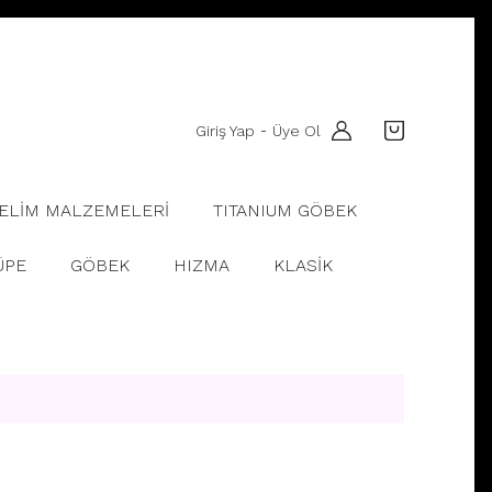
Giriş Yap
Üye Ol
-
ELİM MALZEMELERİ
TITANIUM GÖBEK
ÜPE
GÖBEK
HIZMA
KLASİK