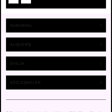
Fiyatları görebilmek için
üye girişi yapınız.
KURUMSAL
ALIŞVERİŞ
ÜYELİK
D275 - SALLANTILI HALKA
Fiyatları görebilmek için
üye girişi yapınız.
SÖZLEŞMELER