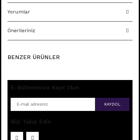
Yorumlar
Önerileriniz
BENZER ÜRÜNLER
E-Bültenimize Kayıt Olun
KAYDOL
Bizi Takip Edin
C19 - SALLANTILI TRAGUS - HELIX