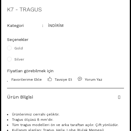
K7 - TRAGUS
Kategori
İNDİRİM
Seçenekler
Gold
Silver
Fiyatları görebilmek için
Tavsiye Et
Yorum Yaz
Ürün Bilgisi
Ürünlerimiz cerrahi çeliktir.
Tragus ölçüsü 8 mm'dir.
Tüm tragus modelleri ön ve arka taraftan açılır. Çift yönlüdür.
Kullanım alanları: Tragus, Helix, Lobe (Kulak Memesi)