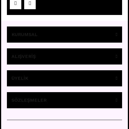
Fiyatları görebilmek için
üye girişi yapınız.
KURUMSAL
ALIŞVERİŞ
ÜYELİK
K1 - TRAGUS
Fiyatları görebilmek için
üye girişi yapınız.
SÖZLEŞMELER