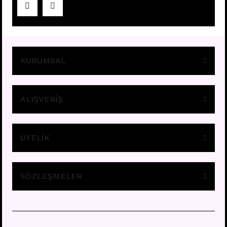
Fiyatları görebilmek için
üye girişi yapınız.
KURUMSAL
ALIŞVERİŞ
ÜYELİK
A11 - TRAGUS
Fiyatları görebilmek için
üye girişi yapınız.
SÖZLEŞMELER