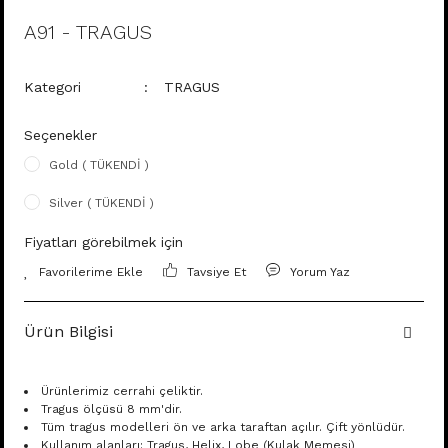
A91 - TRAGUS
Kategori
TRAGUS
Seçenekler
Gold ( TÜKENDİ )
Silver ( TÜKENDİ )
Fiyatları görebilmek için
Tavsiye Et
Yorum Yaz
Ürün Bilgisi
Ürünlerimiz cerrahi çeliktir.
Tragus ölçüsü 8 mm'dir.
Tüm tragus modelleri ön ve arka taraftan açılır. Çift yönlüdür.
Kullanım alanları: Tragus, Helix, Lobe (Kulak Memesi)