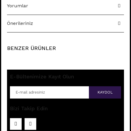
Yorumlar
Önerileriniz
BENZER ÜRÜNLER
E-Bültenimize Kayıt Olun
KAYDOL
Bizi Takip Edin
E196 - 8MM HALKA