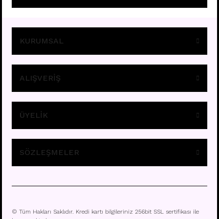
Fiyatları görebilmek için
üye girişi yapınız.
KURUMSAL
ALIŞVERİŞ
ÜYELİK
E295 - 8MM HALKA
Fiyatları görebilmek için
üye girişi yapınız.
SÖZLEŞMELER
© Tüm Hakları Saklıdır. Kredi kartı bilgileriniz 256bit SSL sertifikası ile