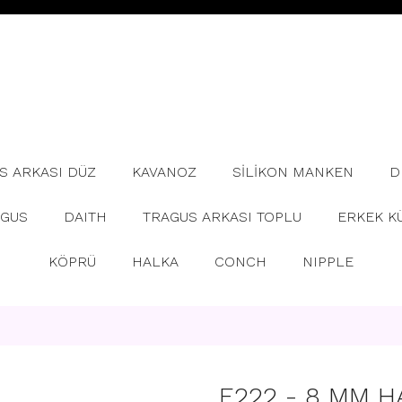
S ARKASI DÜZ
KAVANOZ
SİLİKON MANKEN
D
AGUS
DAITH
TRAGUS ARKASI TOPLU
ERKEK K
KÖPRÜ
HALKA
CONCH
NIPPLE
E222 - 8 MM H