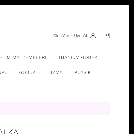
Giriş Yap
Üye Ol
-
ELİM MALZEMELERİ
TITANIUM GÖBEK
ÜPE
GÖBEK
HIZMA
KLASİK
ALKA