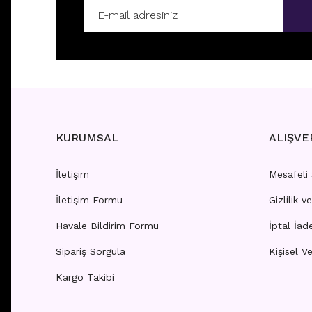
E196 - 8MM HALKA
E295 -
Fiyatları görebilmek için
üye girişi yapınız.
Fiyatla
KURUMSAL
ALIŞVE
İletişim
Mesafeli
İletişim Formu
Gizlilik v
E134 - 6MM HALKA
E165 -
Havale Bildirim Formu
İptal İad
Sipariş Sorgula
Kişisel Ve
Fiyatları görebilmek için
üye girişi yapınız.
Fiyatla
Kargo Takibi