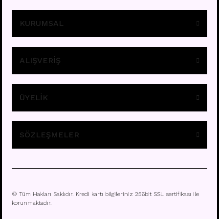
KURUMSAL
ALIŞVERİŞ
ÜYELİK
E295 - 8MM HALKA
Fiyatları görebilmek için
üye girişi yapınız.
SÖZLEŞMELER
© Tüm Hakları Saklıdır. Kredi kartı bilgileriniz 256bit SSL sertifikası ile
korunmaktadır.