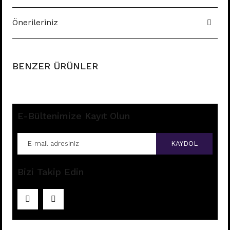
Önerileriniz
BENZER ÜRÜNLER
E-Bültenimize Kayıt Olun
KAYDOL
Bizi Takip Edin
E196 - 8MM HALKA
Fiyatları görebilmek için
üye girişi yapınız.