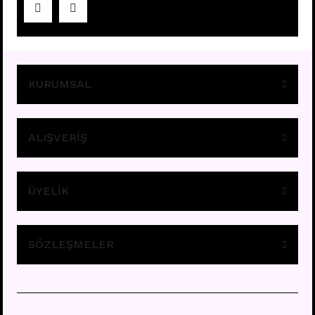
Fiyatları görebilmek için
üye girişi yapınız.
KURUMSAL
ALIŞVERİŞ
ÜYELİK
A11 - TRAGUS
Fiyatları görebilmek için
üye girişi yapınız.
SÖZLEŞMELER