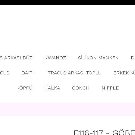
S ARKASI DÜZ
KAVANOZ
SİLİKON MANKEN
D
AGUS
DAITH
TRAGUS ARKASI TOPLU
ERKEK K
KÖPRÜ
HALKA
CONCH
NIPPLE
F116-117 - GÖB