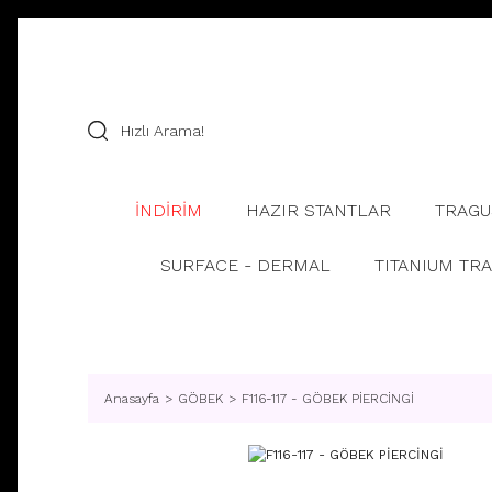
İNDİRİM
HAZIR STANTLAR
TRAGU
SURFACE - DERMAL
TITANIUM TR
Anasayfa
GÖBEK
F116-117 - GÖBEK PİERCİNGİ