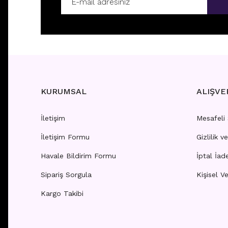
F212-213- GÖBEK PİERCİNG
F214- 
Fiyatları görebilmek için
üye girişi yapınız.
Fiyatla
KURUMSAL
ALIŞVE
İletişim
Mesafeli
İletişim Formu
Gizlilik v
F202-203- GÖBEK PİERCİNGİ
F208-2
Havale Bildirim Formu
İptal İad
Sipariş Sorgula
Kişisel Ve
Fiyatları görebilmek için
üye girişi yapınız.
Fiyatla
Kargo Takibi