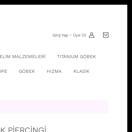
Giriş Yap
Üye Ol
-
ELİM MALZEMELERİ
TITANIUM GÖBEK
ÜPE
GÖBEK
HIZMA
KLASİK
EK PİERCİNGİ