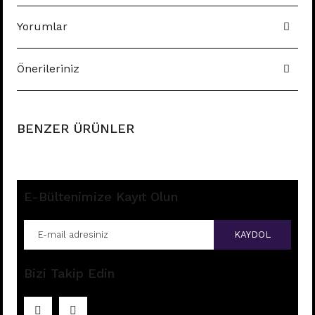
Yorumlar
Önerileriniz
BENZER ÜRÜNLER
E-Bültenimize Kayıt Olun
KAYDOL
Bizi Takip Edin
E196 - 8MM HALKA