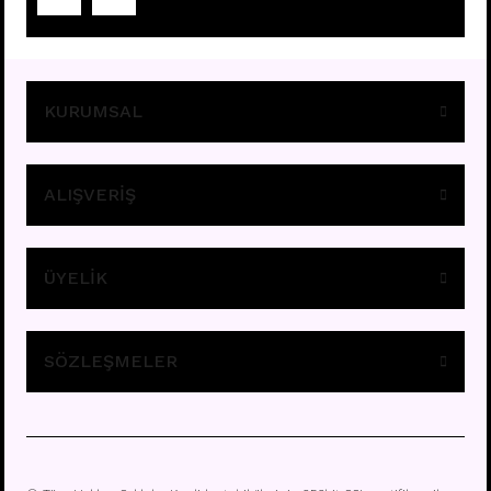
Fiyatları görebilmek için
üye girişi yapınız.
KURUMSAL
ALIŞVERİŞ
ÜYELİK
E295 - 8MM HALKA
Fiyatları görebilmek için
üye girişi yapınız.
SÖZLEŞMELER