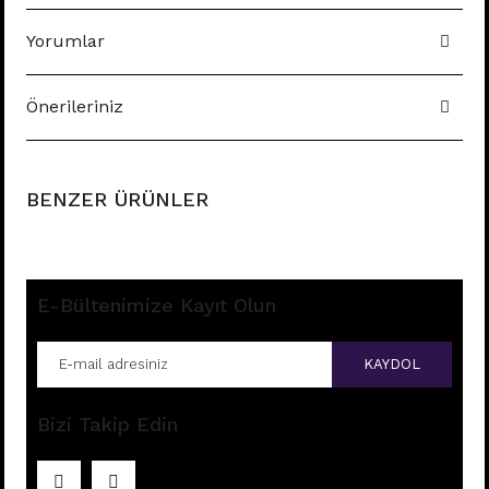
Yorumlar
Önerileriniz
BENZER ÜRÜNLER
E-Bültenimize Kayıt Olun
KAYDOL
Bizi Takip Edin
E196 - 8MM HALKA