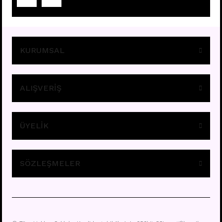
Fiyatları görebilmek için
üye girişi yapınız.
KURUMSAL
ALIŞVERİŞ
ÜYELİK
E295 - 8MM HALKA
Fiyatları görebilmek için
üye girişi yapınız.
SÖZLEŞMELER