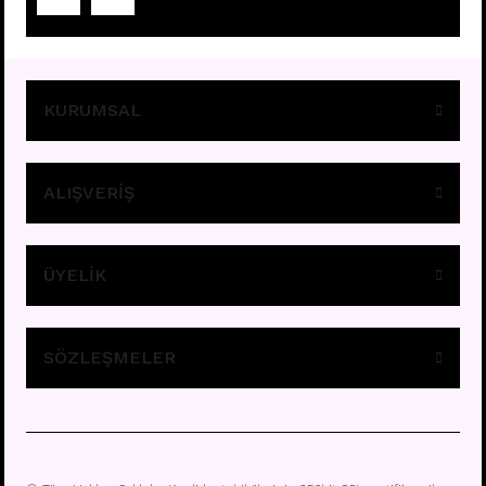
Fiyatları görebilmek için
üye girişi yapınız.
KURUMSAL
ALIŞVERİŞ
ÜYELİK
E295 - 8MM HALKA
Fiyatları görebilmek için
üye girişi yapınız.
SÖZLEŞMELER