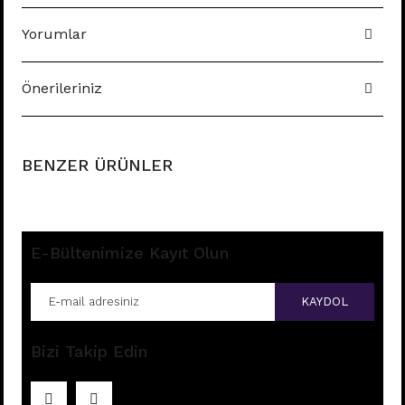
Yorumlar
Önerileriniz
BENZER ÜRÜNLER
E-Bültenimize Kayıt Olun
KAYDOL
Bizi Takip Edin
E196 - 8MM HALKA