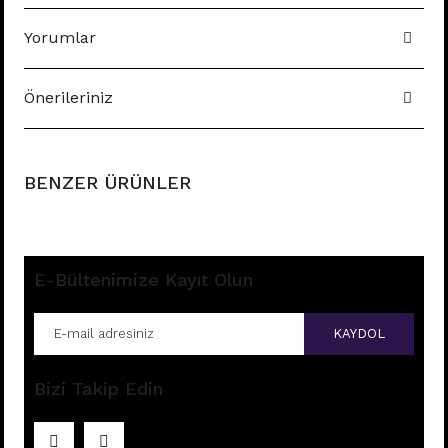
Yorumlar
Önerileriniz
BENZER ÜRÜNLER
E-Bültenimize Kayıt Olun
KAYDOL
Bizi Takip Edin
E196 - 8MM HALKA