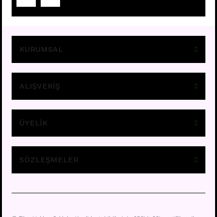
Fiyatları görebilmek için
üye girişi yapınız.
KURUMSAL
ALIŞVERİŞ
ÜYELİK
E295 - 8MM HALKA
Fiyatları görebilmek için
üye girişi yapınız.
SÖZLEŞMELER