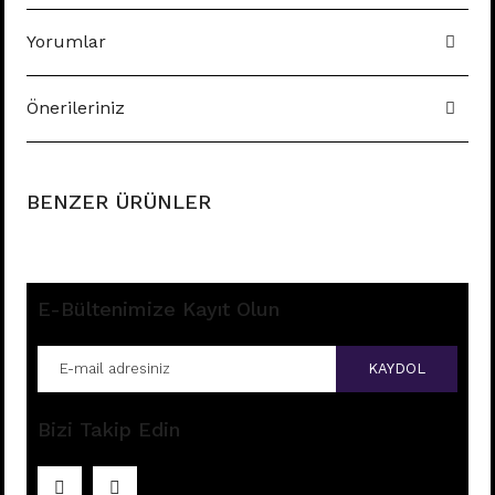
Yorumlar
Önerileriniz
BENZER ÜRÜNLER
E-Bültenimize Kayıt Olun
KAYDOL
Bizi Takip Edin
E167 - HALKA PİERCİNG