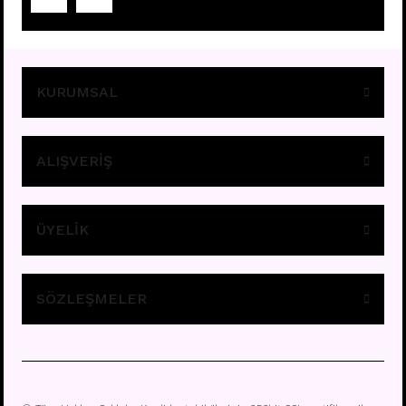
Fiyatları görebilmek için
üye girişi yapınız.
KURUMSAL
ALIŞVERİŞ
ÜYELİK
E196 - 8MM HALKA
Fiyatları görebilmek için
üye girişi yapınız.
SÖZLEŞMELER