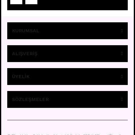
Fiyatları görebilmek için
üye girişi yapınız.
KURUMSAL
ALIŞVERİŞ
ÜYELİK
E295 - 8MM HALKA
Fiyatları görebilmek için
üye girişi yapınız.
SÖZLEŞMELER