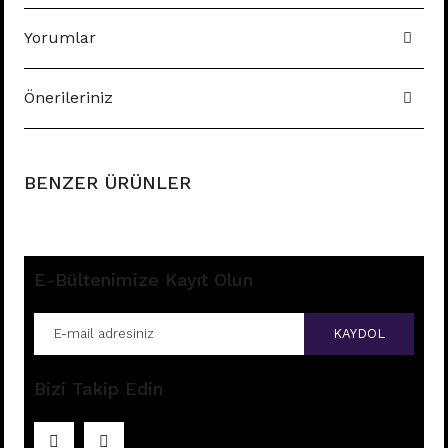
Yorumlar
Önerileriniz
BENZER ÜRÜNLER
E-Bültenimize Kayıt Olun
KAYDOL
Bizi Takip Edin
E196 - 8MM HALKA