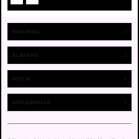
Fiyatları görebilmek için
üye girişi yapınız.
KURUMSAL
ALIŞVERİŞ
ÜYELİK
E295 - 8MM HALKA
Fiyatları görebilmek için
üye girişi yapınız.
SÖZLEŞMELER