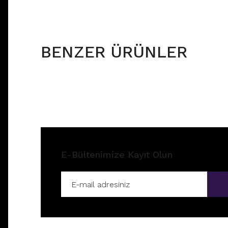
BENZER ÜRÜNLER
E-Bültenimize Kayıt Olun
HZ37 - GOLD HALKA HIZMA
HZ15 -
Fiyatları görebilmek için
üye girişi yapınız.
Fiyatla