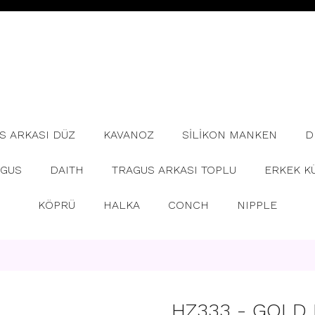
S ARKASI DÜZ
KAVANOZ
SİLİKON MANKEN
D
AGUS
DAITH
TRAGUS ARKASI TOPLU
ERKEK K
KÖPRÜ
HALKA
CONCH
NIPPLE
HZ333 - GOLD