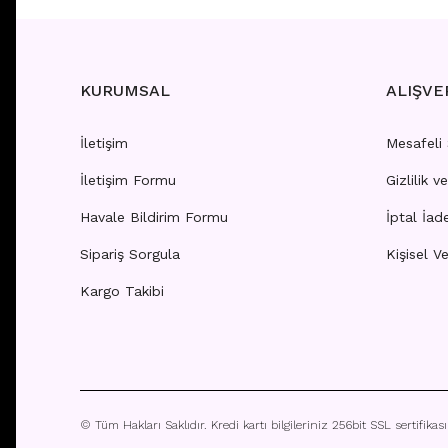
KURUMSAL
ALIŞVE
İletişim
Mesafeli
İletişim Formu
Gizlilik v
HZ08 - GÜMÜŞ HIZMA
HZ16 -
Havale Bildirim Formu
İptal İad
Sipariş Sorgula
Kişisel Ve
Fiyatları görebilmek için
üye girişi yapınız.
Fiyatla
Kargo Takibi
© Tüm Hakları Saklıdır. Kredi kartı bilgileriniz 256bit SSL sertifikas