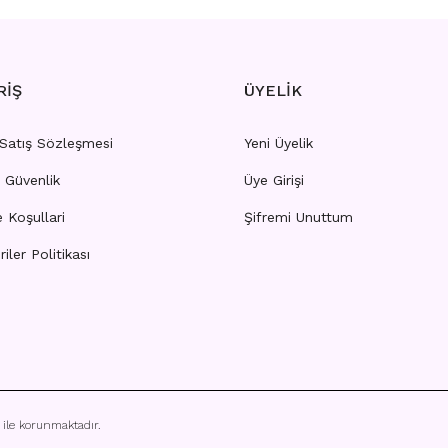
RİŞ
ÜYELİK
 Satış Sözleşmesi
Yeni Üyelik
e Güvenlik
Üye Girişi
 GÜMÜŞ HIZMA
HZ23 - GOLD HIZMA
e Koşullari
Şifremi Unuttum
riler Politikası
rı görebilmek için
üye girişi yapınız.
Fiyatları görebilmek için
üye
ı ile korunmaktadır.