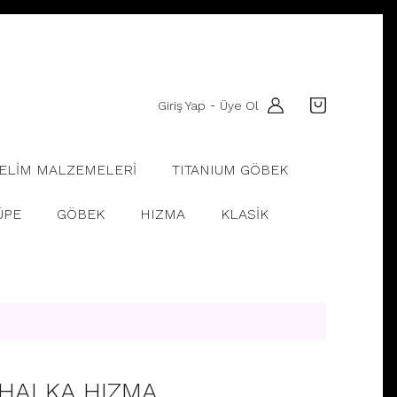
Giriş Yap
Üye Ol
-
ELİM MALZEMELERİ
TITANIUM GÖBEK
ÜPE
GÖBEK
HIZMA
KLASİK
 HALKA HIZMA