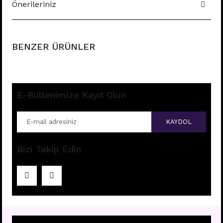
Önerileriniz
BENZER ÜRÜNLER
E-Bültenimize Kayıt Olun
KAYDOL
Bizi Takip Edin
HZ37 - GOLD HALKA HIZMA
Fiyatları görebilmek için
üye girişi yapınız.