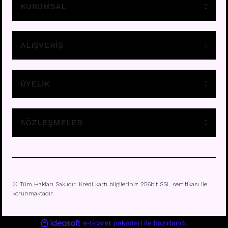
KURUMSAL
ALIŞVERİŞ
ÜYELİK
HZ15 - GOLD HIZMA
Fiyatları görebilmek için
üye girişi yapınız.
SÖZLEŞMELER
© Tüm Hakları Saklıdır. Kredi kartı bilgileriniz 256bit SSL sertifikası ile
korunmaktadır.
ile
ideasoft
e-