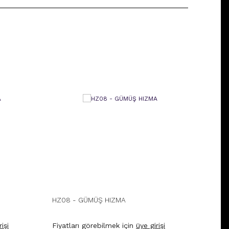
HZ08 - GÜMÜŞ HIZMA
HZ16 
işi
Fiyatları görebilmek için
üye girişi
Fiyatl