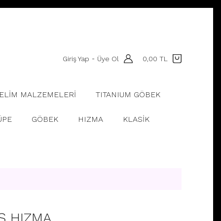
Giriş Yap
Üye Ol
0,00 TL
-
ELİM MALZEMELERİ
TITANIUM GÖBEK
ÜPE
GÖBEK
HIZMA
KLASİK
Ş HIZMA