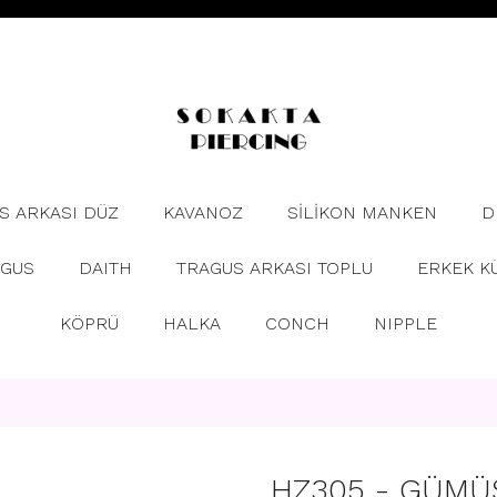
S ARKASI DÜZ
KAVANOZ
SİLİKON MANKEN
D
AGUS
DAITH
TRAGUS ARKASI TOPLU
ERKEK K
KÖPRÜ
HALKA
CONCH
NIPPLE
HZ305 - GÜMÜ