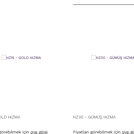
OLD HIZMA
HZ30 - GÜMÜŞ HIZMA
 görebilmek için
üye girişi
Fiyatları görebilmek için
üye gir