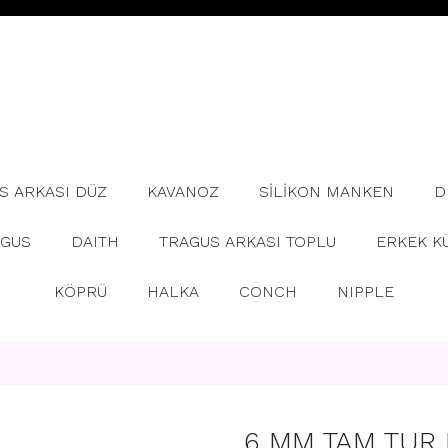
S ARKASI DÜZ
KAVANOZ
SİLİKON MANKEN
D
AGUS
DAITH
TRAGUS ARKASI TOPLU
ERKEK K
KÖPRÜ
HALKA
CONCH
NIPPLE
6 MM TAM TUR 