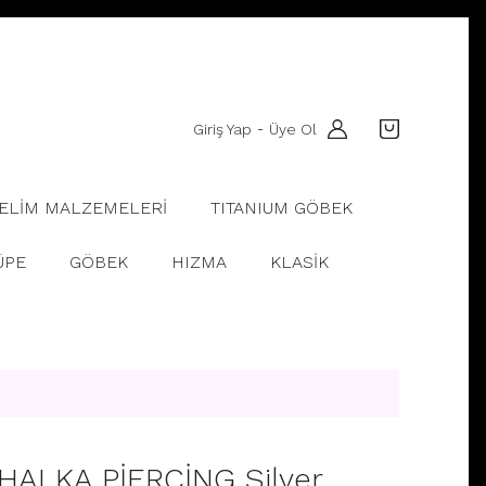
Giriş Yap
Üye Ol
-
ELİM MALZEMELERİ
TITANIUM GÖBEK
ÜPE
GÖBEK
HIZMA
KLASİK
HALKA PİERCİNG Silver