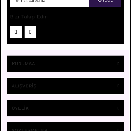
KAYDOL
Bizi Takip Edin
TEK TAŞ ORTA ÇİÇEK PİERCİNG
Fiyatları görebilmek için
üye girişi yapınız.
KURUMSAL
ALIŞVERİŞ
ÜYELİK
TEK TAŞ ORTA ÇİÇEK PİERCİNG
Fiyatları görebilmek için
üye girişi yapınız.
SÖZLEŞMELER