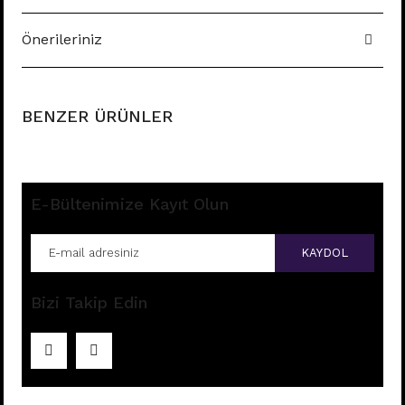
Önerileriniz
BENZER ÜRÜNLER
E-Bültenimize Kayıt Olun
KAYDOL
Bizi Takip Edin
M144- TITANIUM
Fiyatları görebilmek için
üye girişi yapınız.