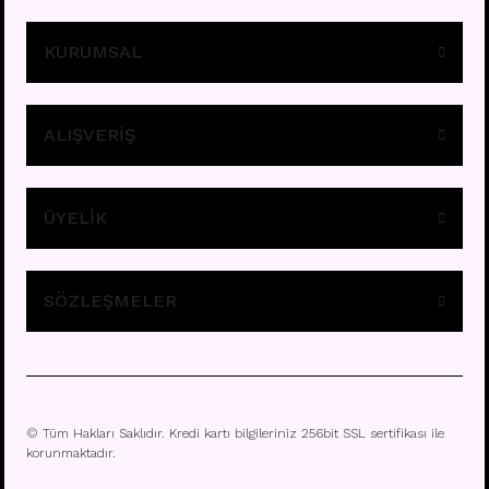
KURUMSAL
ALIŞVERİŞ
ÜYELİK
M10- TITANIUM
Fiyatları görebilmek için
üye girişi yapınız.
SÖZLEŞMELER
© Tüm Hakları Saklıdır. Kredi kartı bilgileriniz 256bit SSL sertifikası ile
korunmaktadır.