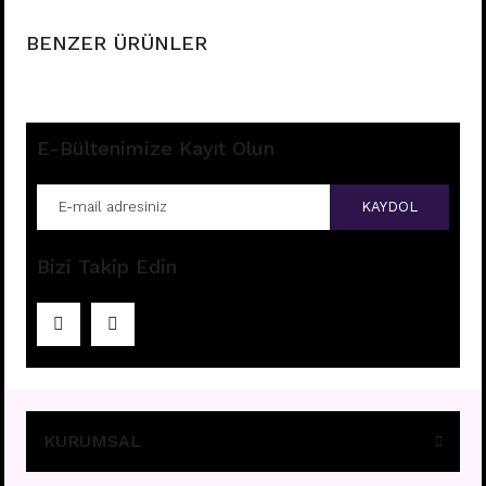
BENZER ÜRÜNLER
E-Bültenimize Kayıt Olun
KAYDOL
Bizi Takip Edin
H26 - NIPPLE
Fiyatları görebilmek için
üye girişi yapınız.
KURUMSAL