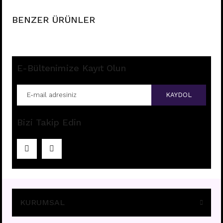
BENZER ÜRÜNLER
E-Bültenimize Kayıt Olun
KAYDOL
Bizi Takip Edin
H26 - NIPPLE
Fiyatları görebilmek için
üye girişi yapınız.
KURUMSAL