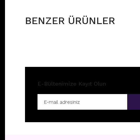
BENZER ÜRÜNLER
E-Bültenimize Kayıt Olun
H26 - NIPPLE
H46 - N
Fiyatları görebilmek için
üye girişi yapınız.
Fiyatla