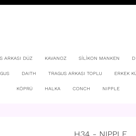
S ARKASI DÜZ
KAVANOZ
SİLİKON MANKEN
D
AGUS
DAITH
TRAGUS ARKASI TOPLU
ERKEK K
KÖPRÜ
HALKA
CONCH
NIPPLE
H34 - NIPPLE