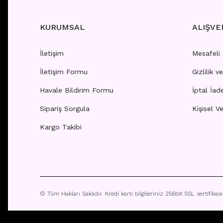
KURUMSAL
ALIŞVE
İletişim
Mesafeli
İletişim Formu
Gizlilik v
H6 - NIPPLE
H19 - N
Havale Bildirim Formu
İptal İad
Sipariş Sorgula
Kişisel Ve
Fiyatları görebilmek için
üye girişi yapınız.
Fiyatla
Kargo Takibi
© Tüm Hakları Saklıdır. Kredi kartı bilgileriniz 256bit SSL sertifikas