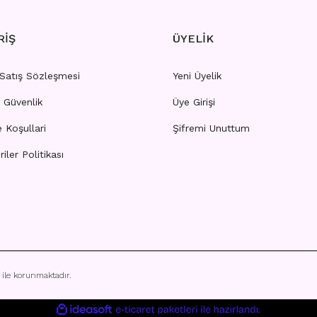
RİŞ
ÜYELİK
 Satış Sözleşmesi
Yeni Üyelik
e Güvenlik
Üye Girişi
IPPLE
H50 - NIPPLE
e Koşullari
Şifremi Unuttum
riler Politikası
rı görebilmek için
üye girişi yapınız.
Fiyatları görebilmek için
üye
ı ile korunmaktadır.
ile
ideasoft
e-