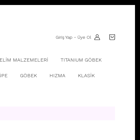
Giriş Yap
Üye Ol
-
ELİM MALZEMELERİ
TITANIUM GÖBEK
ÜPE
GÖBEK
HIZMA
KLASİK