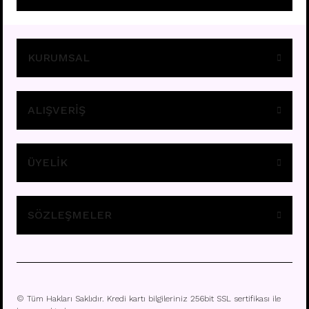
Fiyatları görebilmek için
üye girişi yapınız.
KURUMSAL
ALIŞVERİŞ
ÜYELİK
F294 - TITANIUM GÖBEK
Fiyatları görebilmek için
üye girişi yapınız.
SÖZLEŞMELER
© Tüm Hakları Saklıdır. Kredi kartı bilgileriniz 256bit SSL sertifikası ile