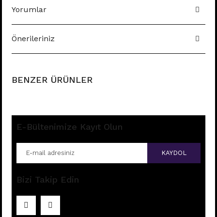
Yorumlar
Önerileriniz
BENZER ÜRÜNLER
E-Bültenimize Kayıt Olun
KAYDOL
Bizi Takip Edin
F239 - TITANIUM GÖBEK