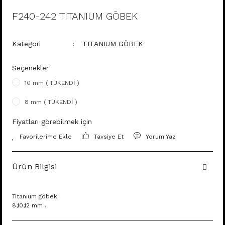
F240-242 TITANIUM GÖBEK
Kategori
TITANIUM GÖBEK
Seçenekler
10 mm ( TÜKENDİ )
8 mm ( TÜKENDİ )
Fiyatları görebilmek için
Tavsiye Et
Yorum Yaz
Ürün Bilgisi
Tıtanıum göbek .
8,10,12 mm .