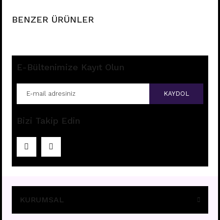
BENZER ÜRÜNLER
E-Bültenimize Kayıt Olun
KAYDOL
Bizi Takip Edin
M144- TITANIUM
Fiyatları görebilmek için
üye girişi yapınız.
KURUMSAL