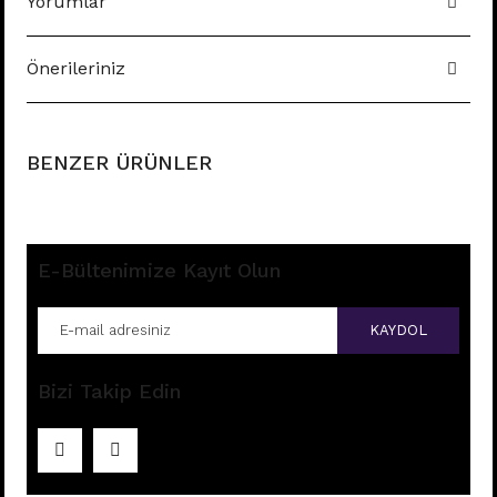
Yorumlar
Önerileriniz
BENZER ÜRÜNLER
E-Bültenimize Kayıt Olun
KAYDOL
Bizi Takip Edin
M144- TITANIUM
Fiyatları görebilmek için
üye girişi yapınız.