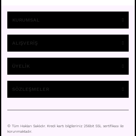
KURUMSAL
ALIŞVERİŞ
ÜYELİK
M10- TITANIUM
Fiyatları görebilmek için
üye girişi yapınız.
SÖZLEŞMELER
© Tüm Hakları Saklıdır. Kredi kartı bilgileriniz 256bit SSL sertifikası ile
korunmaktadır.