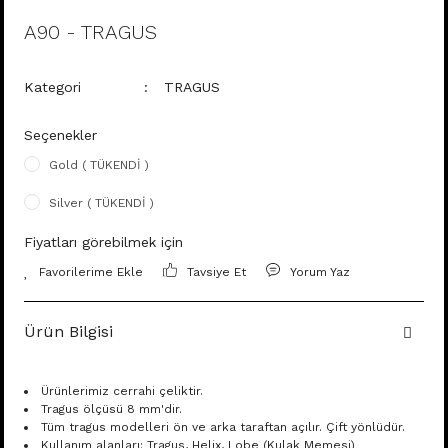
A90 - TRAGUS
Kategori
TRAGUS
Seçenekler
Gold ( TÜKENDİ )
Silver ( TÜKENDİ )
Fiyatları görebilmek için
Tavsiye Et
Yorum Yaz
Ürün Bilgisi
Ürünlerimiz cerrahi çeliktir.
Tragus ölçüsü 8 mm'dir.
Tüm tragus modelleri ön ve arka taraftan açılır. Çift yönlüdür.
Kullanım alanları: Tragus, Helix, Lobe (Kulak Memesi)