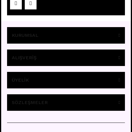
Fiyatları görebilmek için
üye girişi yapınız.
KURUMSAL
ALIŞVERİŞ
ÜYELİK
A11 - TRAGUS
Fiyatları görebilmek için
üye girişi yapınız.
SÖZLEŞMELER