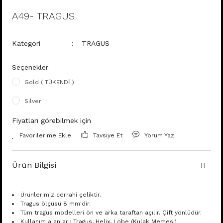
A49- TRAGUS
Kategori
TRAGUS
Seçenekler
Gold ( TÜKENDİ )
Silver
Fiyatları görebilmek için
Tavsiye Et
Yorum Yaz
Ürün Bilgisi
Ürünlerimiz cerrahi çeliktir.
Tragus ölçüsü 8 mm'dir.
Tüm tragus modelleri ön ve arka taraftan açılır. Çift yönlüdür.
Kullanım alanları: Tragus, Helix, Lobe (Kulak Memesi)