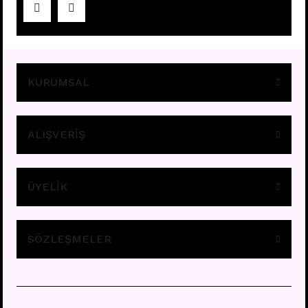
Fiyatları görebilmek için
üye girişi yapınız.
KURUMSAL
ALIŞVERİŞ
ÜYELİK
A11 - TRAGUS
Fiyatları görebilmek için
üye girişi yapınız.
SÖZLEŞMELER