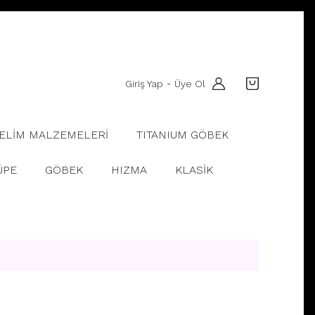
Giriş Yap
Üye Ol
-
ELİM MALZEMELERİ
TITANIUM GÖBEK
ÜPE
GÖBEK
HIZMA
KLASİK