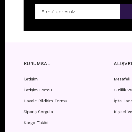
K9 - TRAGUS
K1 - T
Fiyatları görebilmek için
üye girişi yapınız.
Fiyatla
KURUMSAL
ALIŞVE
İletişim
Mesafeli
İletişim Formu
Gizlilik v
K20 - TRAGUS
K19 - 
Havale Bildirim Formu
İptal İad
Sipariş Sorgula
Kişisel Ve
Fiyatları görebilmek için
üye girişi yapınız.
Fiyatla
Kargo Takibi