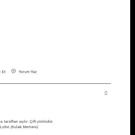
e Et
Yorum Yaz
taraftan açılır. Çift yönlüdür.
x, Lobe (Kulak Memesi)