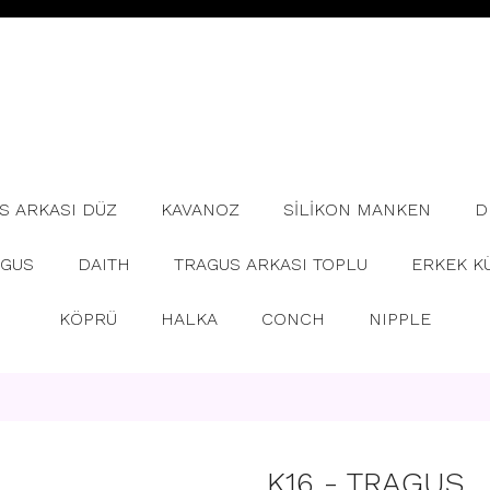
S ARKASI DÜZ
KAVANOZ
SİLİKON MANKEN
D
AGUS
DAITH
TRAGUS ARKASI TOPLU
ERKEK K
KÖPRÜ
HALKA
CONCH
NIPPLE
K16 - TRAGUS