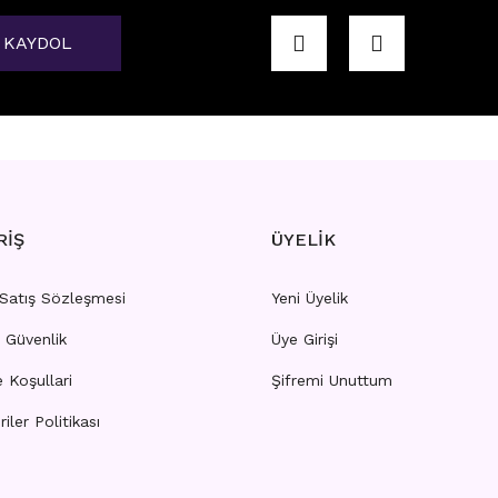
KAYDOL
RAGUS
K3 - TRAGUS
rı görebilmek için
üye girişi yapınız.
Fiyatları görebilmek için
üye
RİŞ
ÜYELİK
 Satış Sözleşmesi
Yeni Üyelik
e Güvenlik
Üye Girişi
TRAGUS
K17 - TRAGUS
e Koşullari
Şifremi Unuttum
riler Politikası
rı görebilmek için
üye girişi yapınız.
Fiyatları görebilmek için
üye