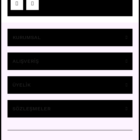
Fiyatları görebilmek için
üye girişi yapınız.
KURUMSAL
ALIŞVERİŞ
ÜYELİK
K1 - TRAGUS
Fiyatları görebilmek için
üye girişi yapınız.
SÖZLEŞMELER