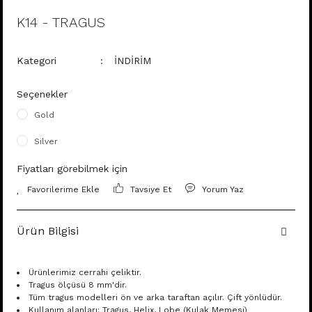
K14 - TRAGUS
Kategori
İNDİRİM
Seçenekler
Gold
Silver
Fiyatları görebilmek için
Tavsiye Et
Yorum Yaz
Ürün Bilgisi
Ürünlerimiz cerrahi çeliktir.
Tragus ölçüsü 8 mm'dir.
Tüm tragus modelleri ön ve arka taraftan açılır. Çift yönlüdür.
Kullanım alanları: Tragus, Helix, Lobe (Kulak Memesi)