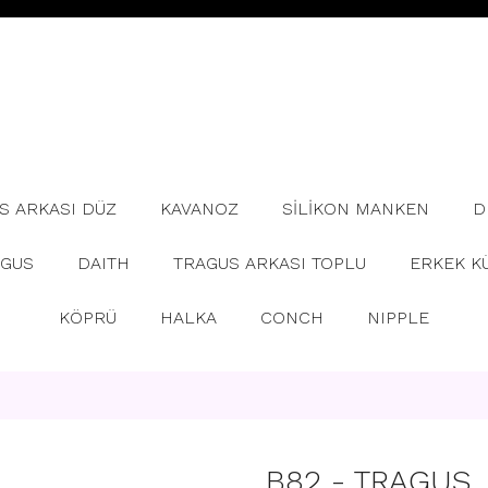
S ARKASI DÜZ
KAVANOZ
SİLİKON MANKEN
D
AGUS
DAITH
TRAGUS ARKASI TOPLU
ERKEK K
KÖPRÜ
HALKA
CONCH
NIPPLE
B82 - TRAGUS