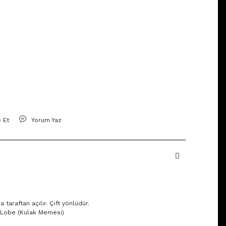
e Et
Yorum Yaz
taraftan açılır. Çift yönlüdür.
x, Lobe (Kulak Memesi)