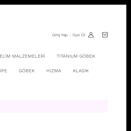
Giriş Yap
Üye Ol
-
ELİM MALZEMELERİ
TITANIUM GÖBEK
ÜPE
GÖBEK
HIZMA
KLASİK