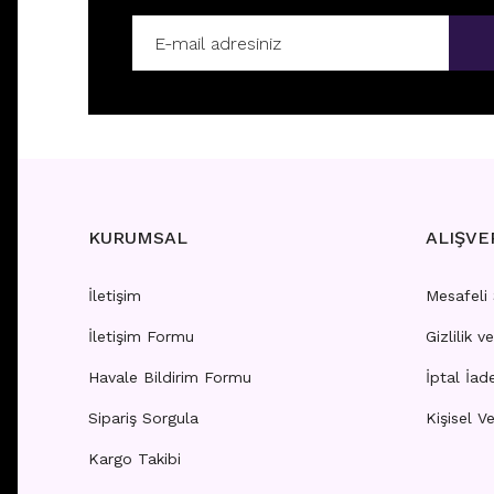
B71 - TRAGUS
A11 - T
Fiyatları görebilmek için
üye girişi yapınız.
Fiyatla
KURUMSAL
ALIŞVE
İletişim
Mesafeli
İletişim Formu
Gizlilik v
A5 - TRAGUS
G16 - 
Havale Bildirim Formu
İptal İad
Sipariş Sorgula
Kişisel Ve
Fiyatları görebilmek için
üye girişi yapınız.
Fiyatla
Kargo Takibi