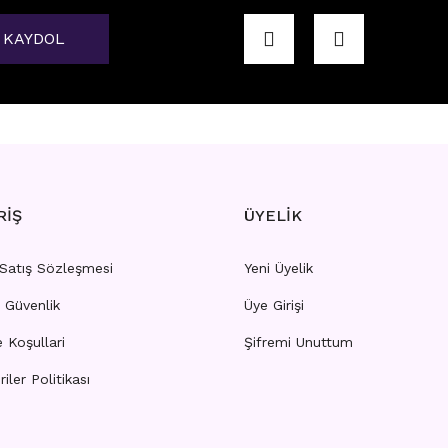
KAYDOL
RAGUS
A6 - TRAGUS
rı görebilmek için
üye girişi yapınız.
Fiyatları görebilmek için
üye
RİŞ
ÜYELİK
 Satış Sözleşmesi
Yeni Üyelik
e Güvenlik
Üye Girişi
TRAGUS
G30 - TRAGUS
e Koşullari
Şifremi Unuttum
riler Politikası
rı görebilmek için
üye girişi yapınız.
Fiyatları görebilmek için
üye