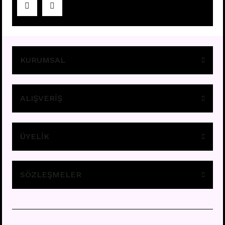
Fiyatları görebilmek için
üye girişi yapınız.
KURUMSAL
ALIŞVERİŞ
ÜYELİK
A11 - TRAGUS
Fiyatları görebilmek için
üye girişi yapınız.
SÖZLEŞMELER