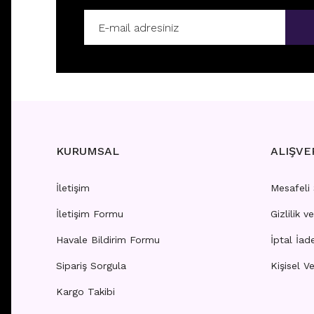
K9 - TRAGUS
K1 - T
Fiyatları görebilmek için
üye girişi yapınız.
Fiyatla
KURUMSAL
ALIŞVE
İletişim
Mesafeli
İletişim Formu
Gizlilik v
K20 - TRAGUS
K19 - 
Havale Bildirim Formu
İptal İad
Sipariş Sorgula
Kişisel Ve
Fiyatları görebilmek için
üye girişi yapınız.
Fiyatla
Kargo Takibi