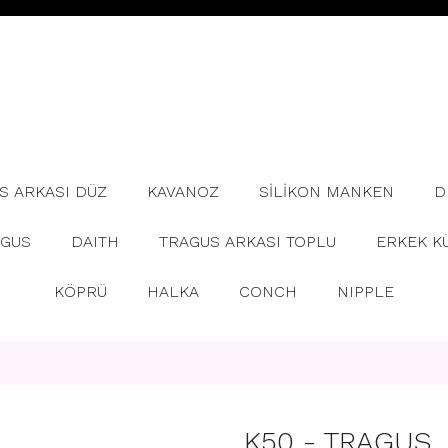
S ARKASI DÜZ
KAVANOZ
SİLİKON MANKEN
D
AGUS
DAITH
TRAGUS ARKASI TOPLU
ERKEK K
KÖPRÜ
HALKA
CONCH
NIPPLE
K50 - TRAGUS