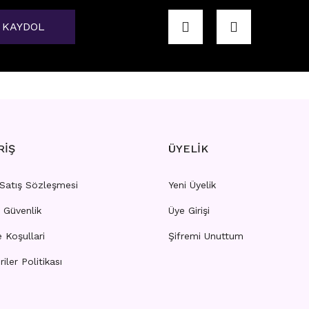
KAYDOL
RAGUS
K3 - TRAGUS
rı görebilmek için
üye girişi yapınız.
Fiyatları görebilmek için
üye
RİŞ
ÜYELİK
 Satış Sözleşmesi
Yeni Üyelik
e Güvenlik
Üye Girişi
TRAGUS
K17 - TRAGUS
e Koşullari
Şifremi Unuttum
riler Politikası
rı görebilmek için
üye girişi yapınız.
Fiyatları görebilmek için
üye