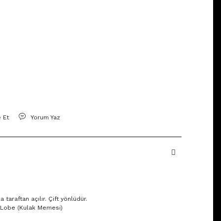
e Et
Yorum Yaz
taraftan açılır. Çift yönlüdür.
x, Lobe (Kulak Memesi)