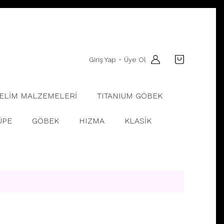
Giriş Yap
Üye Ol
-
ELİM MALZEMELERİ
TITANIUM GÖBEK
ÜPE
GÖBEK
HIZMA
KLASİK