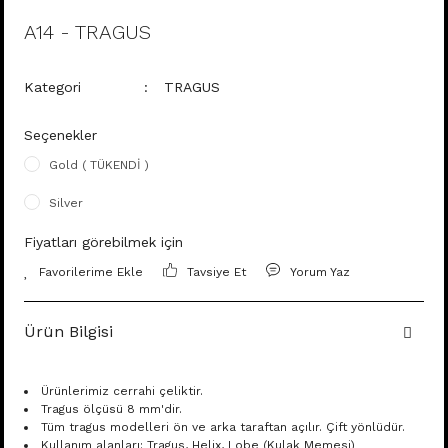
A14 - TRAGUS
Kategori
TRAGUS
Seçenekler
Gold ( TÜKENDİ )
Silver
Fiyatları görebilmek için
Tavsiye Et
Yorum Yaz
Ürün Bilgisi
Ürünlerimiz cerrahi çeliktir.
Tragus ölçüsü 8 mm'dir.
Tüm tragus modelleri ön ve arka taraftan açılır. Çift yönlüdür.
Kullanım alanları: Tragus, Helix, Lobe (Kulak Memesi)