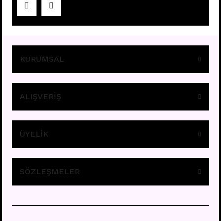
Fiyatları görebilmek için
üye girişi yapınız.
KURUMSAL
ALIŞVERİŞ
ÜYELİK
A11 - TRAGUS
Fiyatları görebilmek için
üye girişi yapınız.
SÖZLEŞMELER