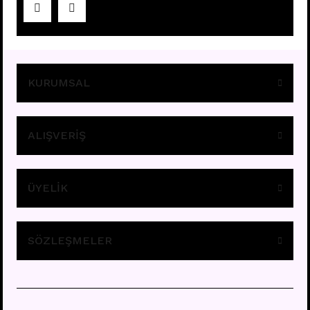
Fiyatları görebilmek için
üye girişi yapınız.
KURUMSAL
ALIŞVERİŞ
ÜYELİK
A11 - TRAGUS
Fiyatları görebilmek için
üye girişi yapınız.
SÖZLEŞMELER