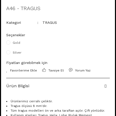
A46 - TRAGUS
Kategori
TRAGUS
Seçenekler
Gold
Silver
Fiyatları görebilmek için
Tavsiye Et
Yorum Yaz
Ürün Bilgisi
Ürünlerimiz cerrahi çeliktir.
Tragus ölçüsü 8 mm'dir.
Tüm tragus modelleri ön ve arka taraftan açılır. Çift yönlüdür.
Kullanım alanları: Tragus, Helix, Lobe (Kulak Memesi)