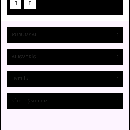
Fiyatları görebilmek için
üye girişi yapınız.
KURUMSAL
ALIŞVERİŞ
ÜYELİK
A11 - TRAGUS
Fiyatları görebilmek için
üye girişi yapınız.
SÖZLEŞMELER