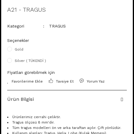
A21 - TRAGUS
Kategori
TRAGUS
Seçenekler
Gold
Silver ( TÜKENDİ )
Fiyatları görebilmek için
Tavsiye Et
Yorum Yaz
Ürün Bilgisi
Ürünlerimiz cerrahi çeliktir.
Tragus ölçüsü 8 mm'dir.
Tüm tragus modelleri ön ve arka taraftan açılır. Çift yönlüdür.
Kullanım alanları: Tragus, Helix, Lobe (Kulak Memesi)